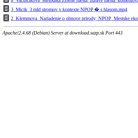
8_Vaculcikova_Metodika Zelene mesta_zdrave mesta_koment
3_Micik_3 mld stromov v kontexte NPOP � s hlasom.mp4
2_Klemmova_Nariadenie o obnove prirody_NPOP_Mestsk
Apache/2.4.68 (Debian) Server at download.sazp.sk Port 443