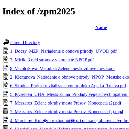
Index of /zpm2025
Name
Parent Directory
1_Doczy_MZP_Nariadenie o obnove prirody_UVOD.pdf
3_Micik_3 mld stromov v kontexte NPOP.pdf
8_Vaculcikova_Metodika Zelene mesta_zdrave mesta.pdf
2_Klemmova_Nariadenie o obnove prirody_NPOP_Mestske eko
6_Skodna_Projekt revitalizacie vnutrobloku Agatka_Trnava.pdf
5_Kyselova_UHA_Mesto Zilina_Priklady vegetacnych opatreni p
7_Meszaros_Zelene okruhy mesta Presov_Koncepcia (2).pdf
7_Meszaros_Zelene okruhy mesta Presov_Koncepcia (2).mp4
4_Marcinov_Kult�ra rozhodnut� pri ochrane, obnove a tvorbe k